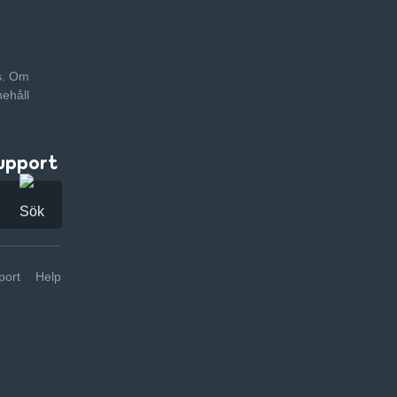
as. Om
nehåll
upport
ort
Help